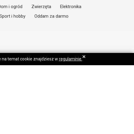
Dom i ogród
Zwierzęta
Elektronika
Sport i hobby
Oddam za darmo
×
je na temat cookie znajdziesz w
regulaminie.