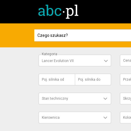
Kategoria
Cen
Lancer Evolution VII
Poj. silnika
od
Poj. silnika
do
Prze
Stan techniczny
Skrz
Kierownica
Kolo