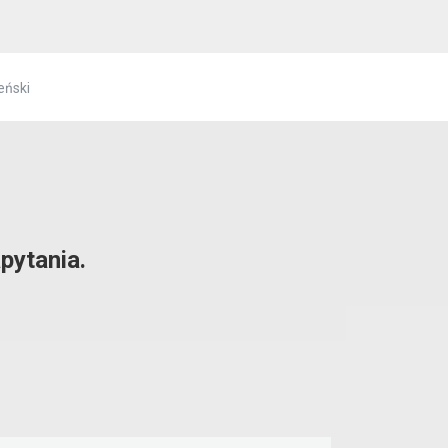
eński
pytania.