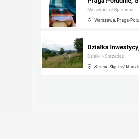
Praga Południe, 
Mieszkania
>
Sprzedaż
Warszawa, Praga-Połu
Działka Inwestycyj
Działki
>
Sprzedaż
Stronie Śląskie/ kłodzk