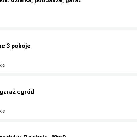
pok. działka, poddasze, garaż
c 3 pokoje
kie
 garaż ogród
kie