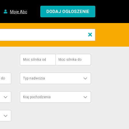
DODAJ OGŁOSZENIE
Moje Abc
×
Moc silnika
od
Moc silnika
do
do
Typ nadwozia
Kraj pochodzenia