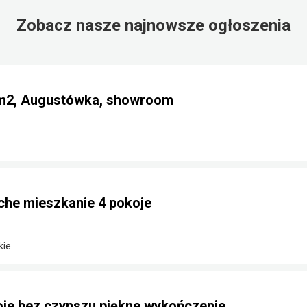
Zobacz nasze najnowsze ogłoszenia
 m2, Augustówka, showroom
iche mieszkanie 4 pokoje
kie
oje bez czynszu piękne wykończenie