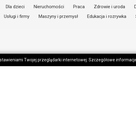
Dla dzieci
Nieruchomości
Praca
Zdrowie i uroda
Usługi i firmy
Maszyny i przemysł
Edukacja i rozrywka
 ustawieniami Twojej przeglądarki internetowej. Szczegółowe informac