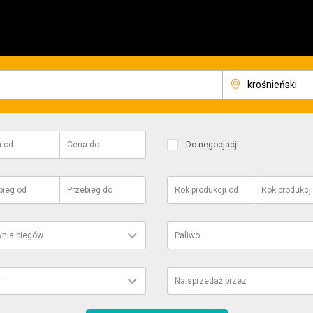
a
od
Cena
do
Do negocjacji
bieg
od
Przebieg
do
Rok produkcji
od
Rok produkcji
ynia biegów
Paliwo
r
Na sprzedaż przez