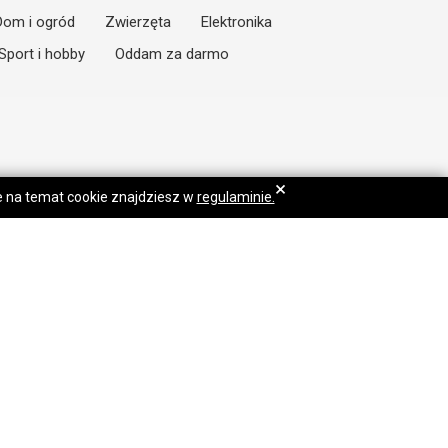
Dom i ogród
Zwierzęta
Elektronika
Sport i hobby
Oddam za darmo
×
je na temat cookie znajdziesz w
regulaminie.