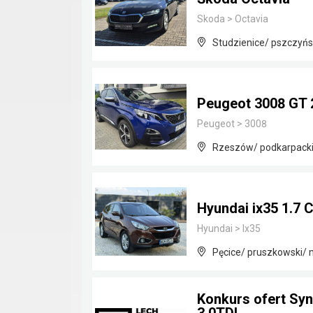
Skoda
>
Octavia
Studzienice/ pszczyńsk
Peugeot 3008 GT 
Peugeot
>
3008
Rzeszów/ podkarpack
Hyundai ix35 1.7 
Hyundai
>
Ix35
Pęcice/ pruszkowski/
Konkurs ofert Sy