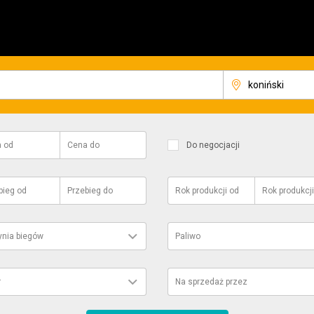
a
od
Cena
do
Do negocjacji
bieg
od
Przebieg
do
Rok produkcji
od
Rok produkcji
ynia biegów
Paliwo
r
Na sprzedaż przez