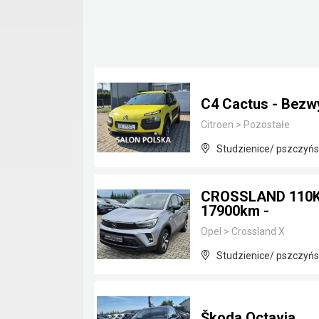
C4 Cactus - Bezw
Citroen
>
Pozostałe
Studzienice/ pszczyńsk
CROSSLAND 110KM
17900km -
Opel
>
Crossland X
Studzienice/ pszczyńsk
Škoda Octavia