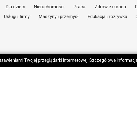
Dla dzieci
Nieruchomości
Praca
Zdrowie i uroda
Usługi i firmy
Maszyny i przemysł
Edukacja i rozrywka
 ustawieniami Twojej przeglądarki internetowej. Szczegółowe informac