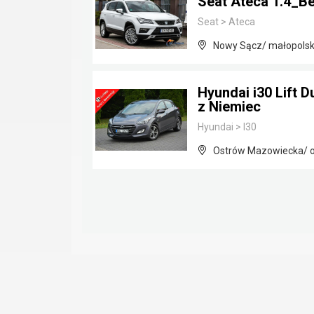
Seat Ateca 1.4_
Seat
>
Ateca
Nowy Sącz/ małopolsk
Hyundai i30 Lift 
z Niemiec
Hyundai
>
I30
Ostrów Mazowiecka/ o