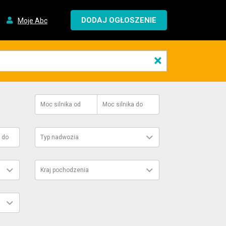
DODAJ OGŁOSZENIE
Moje Abc
×
Moc silnika
od
Moc silnika
do
do
Typ nadwozia
Kraj pochodzenia