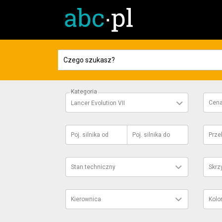
Kategoria
Cen
Lancer Evolution VII
Poj. silnika
od
Poj. silnika
do
Prze
Stan techniczny
Skrz
Kierownica
Kolo