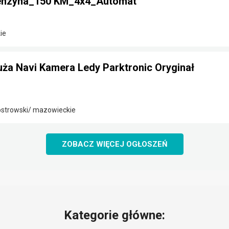
Benzyna_150 KM_4x4_Automat
ie
Duża Navi Kamera Ledy Parktronic Oryginał
strowski/ mazowieckie
ZOBACZ WIĘCEJ OGŁOSZEŃ
Kategorie główne: