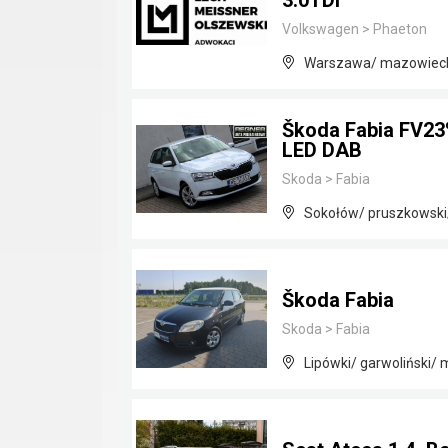
3.0TDI
Volkswagen
>
Phaeton
Warszawa/ mazowiec
Škoda Fabia FV23
LED DAB
Skoda
>
Fabia
Sokołów/ pruszkowski
Škoda Fabia
Skoda
>
Fabia
Lipówki/ garwoliński/