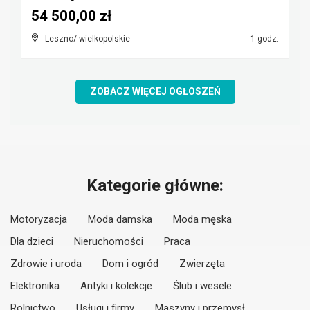
54 500,00 zł
Leszno/ wielkopolskie
1 godz.
ZOBACZ WIĘCEJ OGŁOSZEŃ
Kategorie główne:
Motoryzacja
Moda damska
Moda męska
Dla dzieci
Nieruchomości
Praca
Zdrowie i uroda
Dom i ogród
Zwierzęta
Elektronika
Antyki i kolekcje
Ślub i wesele
Rolnictwo
Usługi i firmy
Maszyny i przemysł