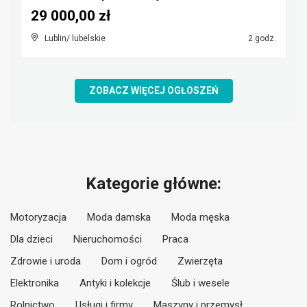
29 000,00 zł
Lublin/ lubelskie
2 godz.
ZOBACZ WIĘCEJ OGŁOSZEŃ
Kategorie główne:
Motoryzacja
Moda damska
Moda męska
Dla dzieci
Nieruchomości
Praca
Zdrowie i uroda
Dom i ogród
Zwierzęta
Elektronika
Antyki i kolekcje
Ślub i wesele
Rolnictwo
Usługi i firmy
Maszyny i przemysł