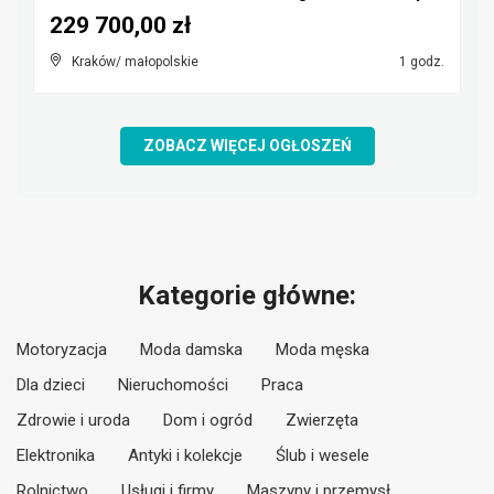
229 700,00 zł
Kraków/ małopolskie
1 godz.
ZOBACZ WIĘCEJ OGŁOSZEŃ
Kategorie główne:
Motoryzacja
Moda damska
Moda męska
Dla dzieci
Nieruchomości
Praca
Zdrowie i uroda
Dom i ogród
Zwierzęta
Elektronika
Antyki i kolekcje
Ślub i wesele
Rolnictwo
Usługi i firmy
Maszyny i przemysł