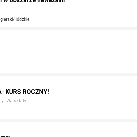
i w obszarze naważalni
ierski/ łódzkie
- KURS ROCZNY!
sy I Warsztaty