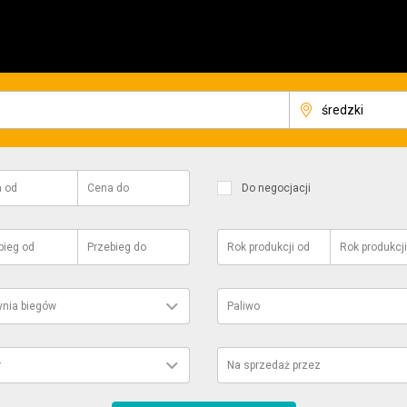
a
od
Cena
do
Do negocjacji
bieg
od
Przebieg
do
Rok produkcji
od
Rok produkcji
ynia biegów
Paliwo
r
Na sprzedaż przez