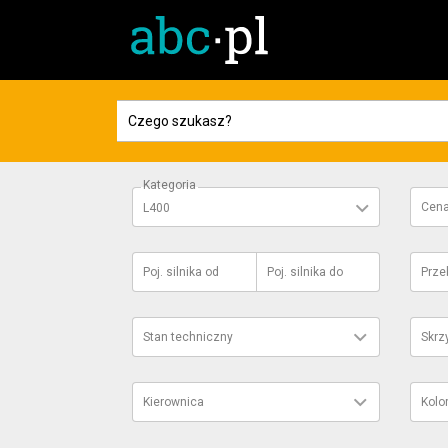
Kategoria
Cen
L400
Poj. silnika
od
Poj. silnika
do
Prze
Stan techniczny
Skrz
Kierownica
Kolo