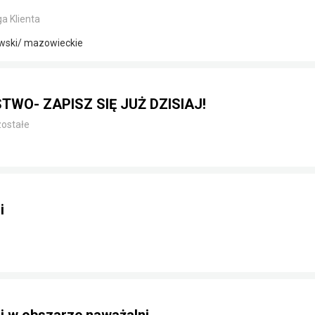
a Klienta
owski/ mazowieckie
TWO- ZAPISZ SIĘ JUŻ DZISIAJ!
ostałe
i