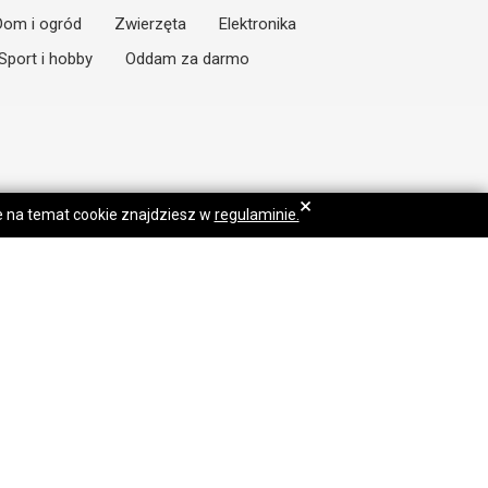
Dom i ogród
Zwierzęta
Elektronika
Sport i hobby
Oddam za darmo
×
je na temat cookie znajdziesz w
regulaminie.