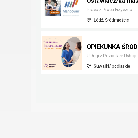
Ustawiacz/ka ma
Praca
>
Praca Fizyczna
Łódź, Śródmieście
OPIEKUNKA ŚROD
Usługi
>
Pozostałe Usługi
Suwałki/ podlaskie