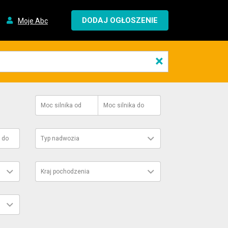
DODAJ OGŁOSZENIE
Moje Abc
×
Moc silnika
od
Moc silnika
do
do
Typ nadwozia
Kraj pochodzenia