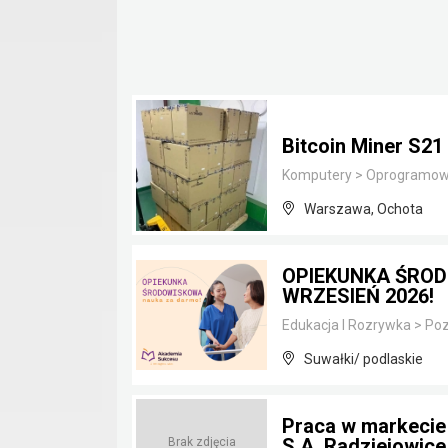
Bitcoin Miner S2
Komputery
>
Oprogramow
Warszawa, Ochota
OPIEKUNKA ŚRO
WRZESIEŃ 2026!
Edukacja I Rozrywka
>
Poz
Suwałki/ podlaskie
Praca w markecie 
S.A.,Radziejowice
Brak zdjęcia