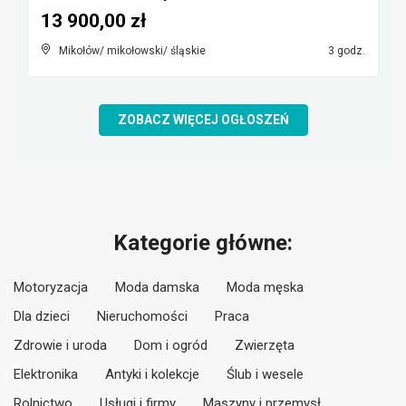
13 900,00 zł
Mikołów/ mikołowski/ śląskie
3 godz.
ZOBACZ WIĘCEJ OGŁOSZEŃ
Kategorie główne:
Motoryzacja
Moda damska
Moda męska
Dla dzieci
Nieruchomości
Praca
Zdrowie i uroda
Dom i ogród
Zwierzęta
Elektronika
Antyki i kolekcje
Ślub i wesele
Rolnictwo
Usługi i firmy
Maszyny i przemysł