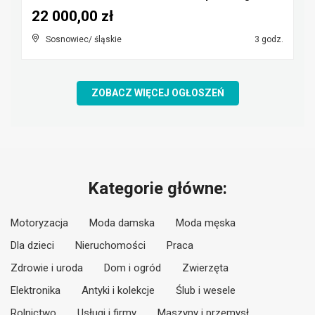
22 000,00 zł
Sosnowiec/ śląskie
3 godz.
ZOBACZ WIĘCEJ OGŁOSZEŃ
Kategorie główne:
Motoryzacja
Moda damska
Moda męska
Dla dzieci
Nieruchomości
Praca
Zdrowie i uroda
Dom i ogród
Zwierzęta
Elektronika
Antyki i kolekcje
Ślub i wesele
Rolnictwo
Usługi i firmy
Maszyny i przemysł