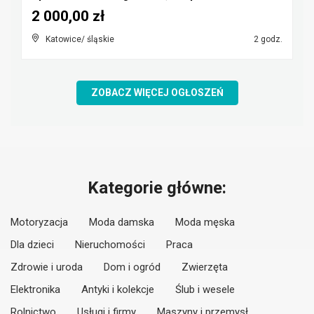
2 000,00 zł
Katowice/ śląskie
2 godz.
ZOBACZ WIĘCEJ OGŁOSZEŃ
Kategorie główne:
Motoryzacja
Moda damska
Moda męska
Dla dzieci
Nieruchomości
Praca
Zdrowie i uroda
Dom i ogród
Zwierzęta
Elektronika
Antyki i kolekcje
Ślub i wesele
Rolnictwo
Usługi i firmy
Maszyny i przemysł