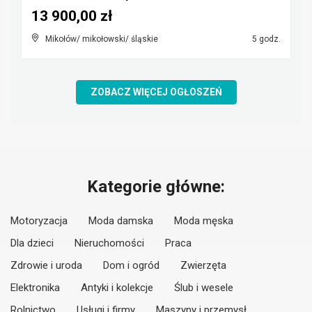
13 900,00 zł
Mikołów/ mikołowski/ śląskie
5 godz.
ZOBACZ WIĘCEJ OGŁOSZEŃ
Kategorie główne:
Motoryzacja
Moda damska
Moda męska
Dla dzieci
Nieruchomości
Praca
Zdrowie i uroda
Dom i ogród
Zwierzęta
Elektronika
Antyki i kolekcje
Ślub i wesele
Rolnictwo
Usługi i firmy
Maszyny i przemysł