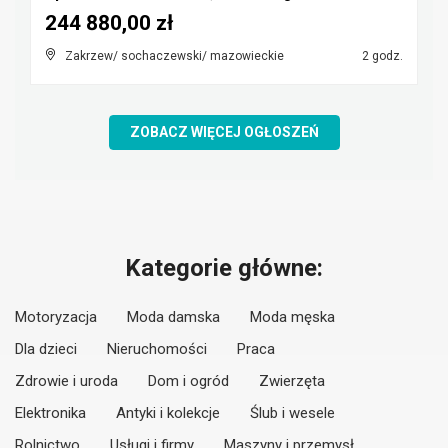
244 880,00 zł
Zakrzew/ sochaczewski/ mazowieckie
2 godz.
ZOBACZ WIĘCEJ OGŁOSZEŃ
Kategorie główne:
Motoryzacja
Moda damska
Moda męska
Dla dzieci
Nieruchomości
Praca
Zdrowie i uroda
Dom i ogród
Zwierzęta
Elektronika
Antyki i kolekcje
Ślub i wesele
Rolnictwo
Usługi i firmy
Maszyny i przemysł