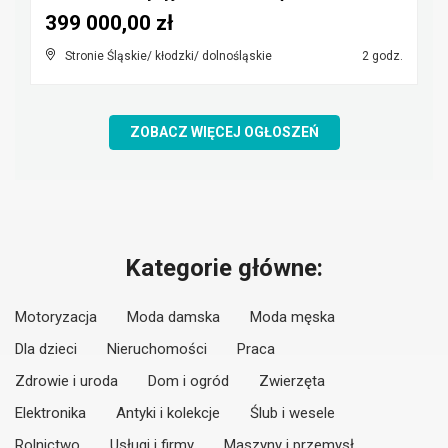
399 000,00 zł
Stronie Śląskie/ kłodzki/ dolnośląskie
2 godz.
ZOBACZ WIĘCEJ OGŁOSZEŃ
Kategorie główne:
Motoryzacja
Moda damska
Moda męska
Dla dzieci
Nieruchomości
Praca
Zdrowie i uroda
Dom i ogród
Zwierzęta
Elektronika
Antyki i kolekcje
Ślub i wesele
Rolnictwo
Usługi i firmy
Maszyny i przemysł