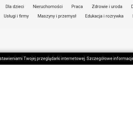
Dla dzieci
Nieruchomości
Praca
Zdrowie i uroda
Usługi i firmy
Maszyny i przemysł
Edukacja i rozrywka
 ustawieniami Twojej przeglądarki internetowej. Szczegółowe informac