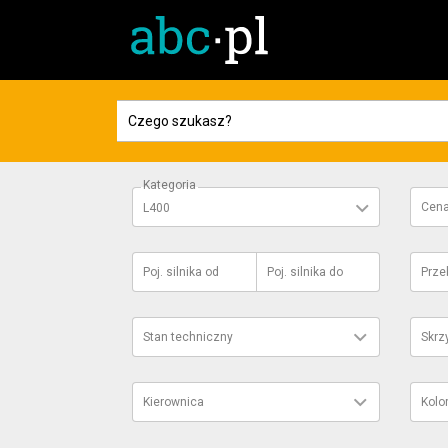
Kategoria
Cen
L400
Poj. silnika
od
Poj. silnika
do
Prze
Stan techniczny
Skrz
Kierownica
Kolo