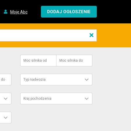
DODAJ OGŁOSZENIE
Moje Abc
×
Moc silnika
od
Moc silnika
do
do
Typ nadwozia
Kraj pochodzenia