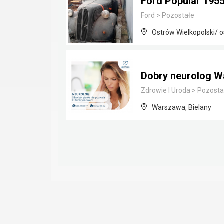
Ford Popular 195
Ford
>
Pozostałe
Ostrów Wielkopolski/ o
Dobry neurolog W
Zdrowie I Uroda
>
Pozosta
Warszawa, Bielany