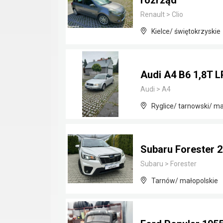
rozrząd
Renault
>
Clio
Kielce/ świętokrzyskie
Audi A4 B6 1,8T 
Audi
>
A4
Ryglice/ tarnowski/ ma
Subaru Forester 
Subaru
>
Forester
Tarnów/ małopolskie