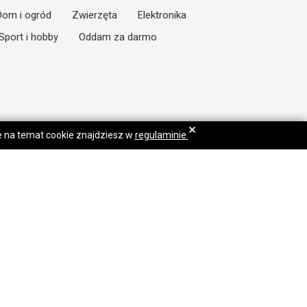
Dom i ogród
Zwierzęta
Elektronika
Sport i hobby
Oddam za darmo
×
je na temat cookie znajdziesz w
regulaminie.