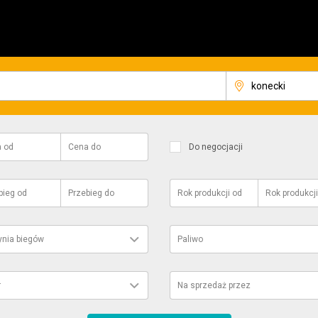
a
od
Cena
do
Do negocjacji
bieg
od
Przebieg
do
Rok produkcji
od
Rok produkcji
ynia biegów
Paliwo
r
Na sprzedaż przez