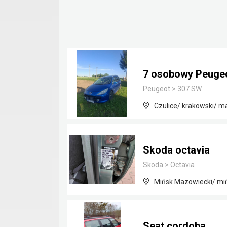
7 osobowy Peugeot
Peugeot
>
307 SW
Czulice/ krakowski/ m
Skoda octavia
Skoda
>
Octavia
Mińsk Mazowiecki/ mi
Seat cordoba