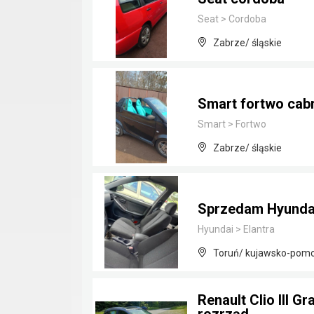
Seat
>
Cordoba
Zabrze/ śląskie
Smart fortwo cab
Smart
>
Fortwo
Zabrze/ śląskie
Sprzedam Hyundai 
Hyundai
>
Elantra
Toruń/ kujawsko-pomo
Renault Clio III 