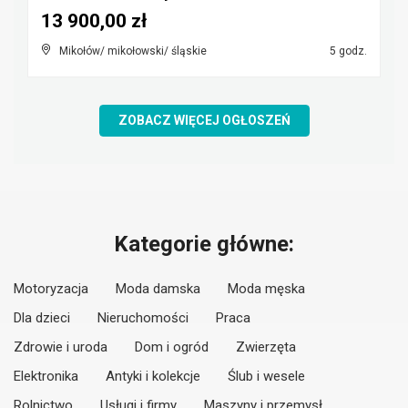
13 900,00 zł
Mikołów/ mikołowski/ śląskie
5 godz.
ZOBACZ WIĘCEJ OGŁOSZEŃ
Kategorie główne:
Motoryzacja
Moda damska
Moda męska
Dla dzieci
Nieruchomości
Praca
Zdrowie i uroda
Dom i ogród
Zwierzęta
Elektronika
Antyki i kolekcje
Ślub i wesele
Rolnictwo
Usługi i firmy
Maszyny i przemysł