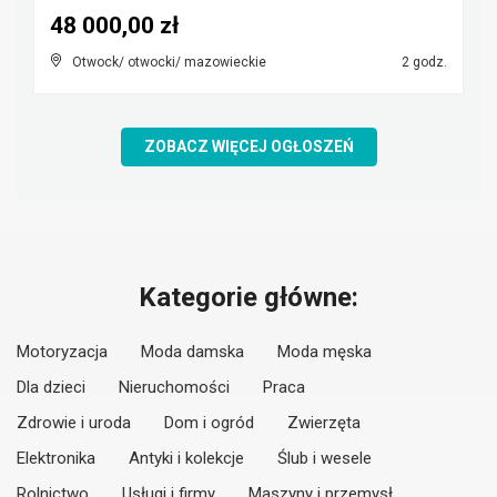
48 000,00 zł
Otwock/ otwocki/ mazowieckie
2 godz.
ZOBACZ WIĘCEJ OGŁOSZEŃ
Kategorie główne:
Motoryzacja
Moda damska
Moda męska
Dla dzieci
Nieruchomości
Praca
Zdrowie i uroda
Dom i ogród
Zwierzęta
Elektronika
Antyki i kolekcje
Ślub i wesele
Rolnictwo
Usługi i firmy
Maszyny i przemysł