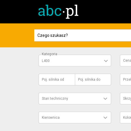
Kategoria
Cen
L400
Poj. silnika
od
Poj. silnika
do
Prze
Stan techniczny
Skrz
Kierownica
Kolo