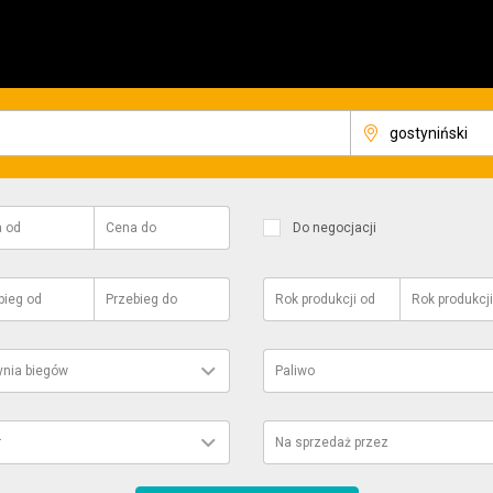
a
od
Cena
do
Do negocjacji
bieg
od
Przebieg
do
Rok produkcji
od
Rok produkcji
ynia biegów
Paliwo
r
Na sprzedaż przez