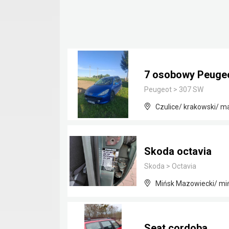
7 osobowy Peugeot
Peugeot
>
307 SW
Czulice/ krakowski/ m
Skoda octavia
Skoda
>
Octavia
Mińsk Mazowiecki/ mi
Seat cordoba