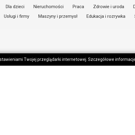
Dla dzieci
Nieruchomości
Praca
Zdrowie i uroda
Usługi i firmy
Maszyny i przemysł
Edukacja i rozrywka
 ustawieniami Twojej przeglądarki internetowej. Szczegółowe informac