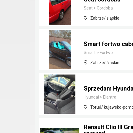
Seat
>
Cordoba
Zabrze/ śląskie
Smart fortwo cab
Smart
>
Fortwo
Zabrze/ śląskie
Sprzedam Hyundai 
Hyundai
>
Elantra
Toruń/ kujawsko-pomo
Renault Clio III 