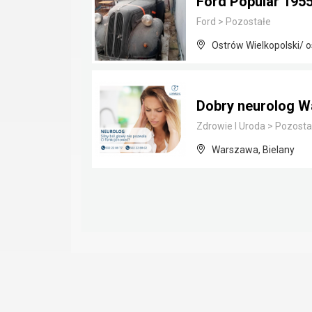
Ford Popular 195
Ford
>
Pozostałe
Ostrów Wielkopolski/ o
Dobry neurolog W
Zdrowie I Uroda
>
Pozosta
Warszawa, Bielany