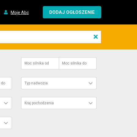
DODAJ OGŁOSZENIE
Moje Abc
×
Moc silnika
od
Moc silnika
do
do
Typ nadwozia
Kraj pochodzenia