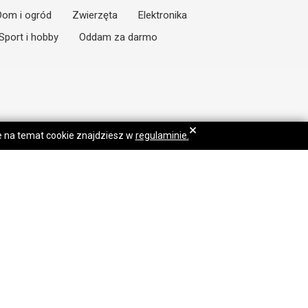
Dom i ogród
Zwierzęta
Elektronika
Sport i hobby
Oddam za darmo
×
je na temat cookie znajdziesz w
regulaminie.