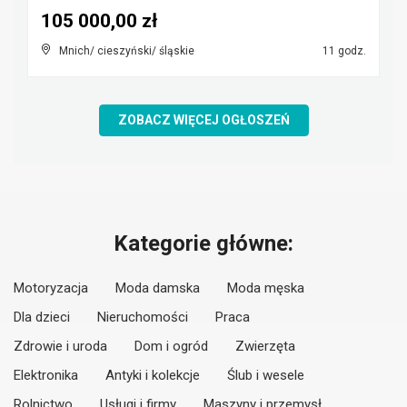
105 000,00 zł
Mnich/ cieszyński/ śląskie
11 godz.
ZOBACZ WIĘCEJ OGŁOSZEŃ
Kategorie główne:
Motoryzacja
Moda damska
Moda męska
Dla dzieci
Nieruchomości
Praca
Zdrowie i uroda
Dom i ogród
Zwierzęta
Elektronika
Antyki i kolekcje
Ślub i wesele
Rolnictwo
Usługi i firmy
Maszyny i przemysł