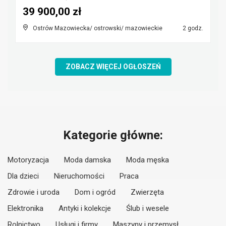
39 900,00 zł
Ostrów Mazowiecka/ ostrowski/ mazowieckie
2 godz.
ZOBACZ WIĘCEJ OGŁOSZEŃ
Kategorie główne:
Motoryzacja
Moda damska
Moda męska
Dla dzieci
Nieruchomości
Praca
Zdrowie i uroda
Dom i ogród
Zwierzęta
Elektronika
Antyki i kolekcje
Ślub i wesele
Rolnictwo
Usługi i firmy
Maszyny i przemysł