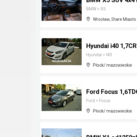
BMW X5 SUV 4x4 ( 
BMW
>
X5
Wrocław, Stare Miasto
Hyundai i40 1,7CR
Hyundai
>
I40
Płock/ mazowieckie
Ford Focus 1,6TDC
Ford
>
Focus
Płock/ mazowieckie