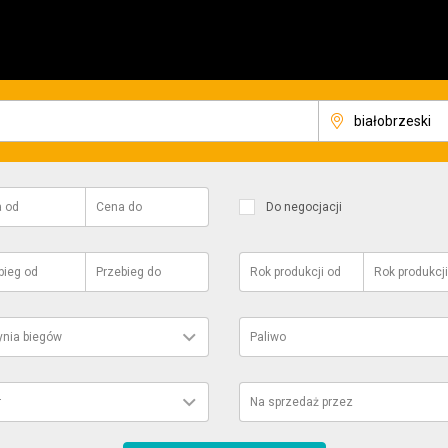
a
od
Cena
do
Do negocjacji
bieg
od
Przebieg
do
Rok produkcji
od
Rok produkcji
ynia biegów
Paliwo
r
Na sprzedaż przez