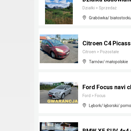
Działki
>
Sprzedaż
Grabówka/ białostocki
Citroen C4 Picass
Citroen
>
Pozostałe
Tarnów/ małopolskie
Ford Focus navi c
Ford
>
Focus
Lębork/ lęborski/ pomo