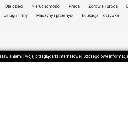
Dla dzieci
Nieruchomości
Praca
Zdrowie i uroda
Usługi i firmy
Maszyny i przemysł
Edukacja i rozrywka
 ustawieniami Twojej przeglądarki internetowej. Szczegółowe informac