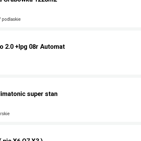
/ podlaskie
o 2.0 +lpg 08r Automat
limatonic super stan
rskie