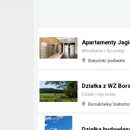
Apartamenty Jagie
Mieszkania
>
Sprzedaż
Białystok/ podlaskie
Działka z WZ Bor
Działki
>
Sprzedaż
Borsukówka/ białostoc
Działka budowla