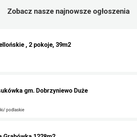
Zobacz nasze najnowsze ogłoszenia
llońskie , 2 pokoje, 39m2
sukówka gm. Dobrzyniewo Duże
ki/ podlaskie
na Grabówka 1228m2