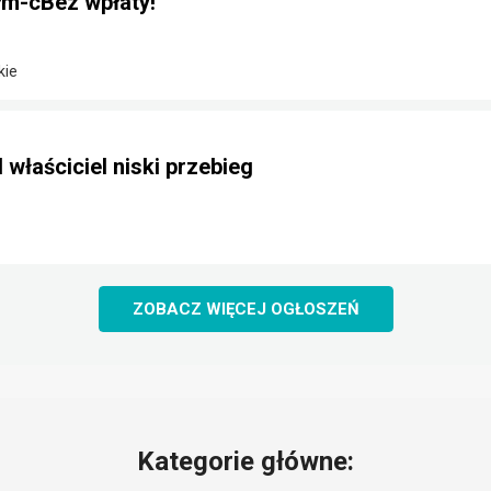
m-cBez wpłaty!
kie
 właściciel niski przebieg
ZOBACZ WIĘCEJ OGŁOSZEŃ
Kategorie główne: