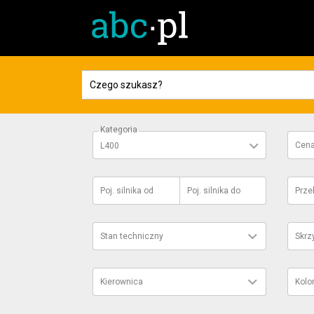
Kategoria
Cen
L400
Poj. silnika
od
Poj. silnika
do
Prze
Stan techniczny
Skrz
Kierownica
Kolo