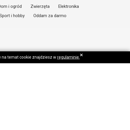
Dom i ogród
Zwierzęta
Elektronika
Sport i hobby
Oddam za darmo
×
je na temat cookie znajdziesz w
regulaminie.