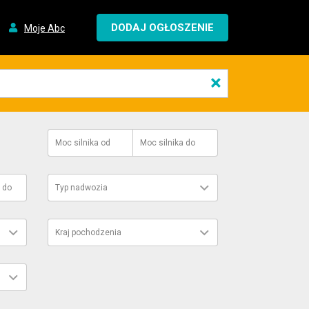
DODAJ OGŁOSZENIE
Moje Abc
×
Moc silnika
od
Moc silnika
do
do
Typ nadwozia
Kraj pochodzenia