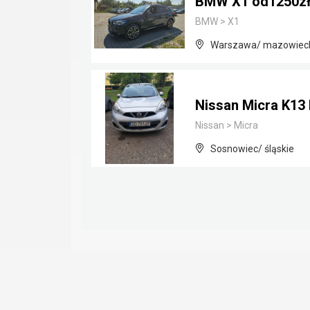
BMW X1 od1250zł
BMW
>
X1
Warszawa/ mazowiec
Nissan Micra K13 I
Nissan
>
Micra
Sosnowiec/ śląskie