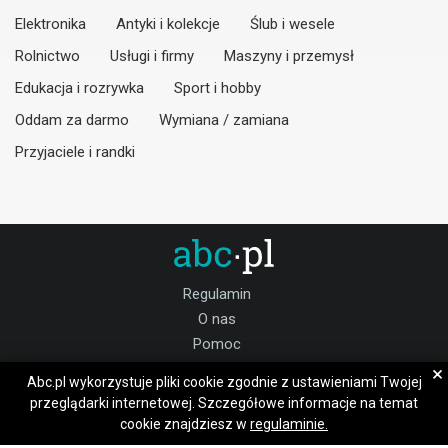
Elektronika
Antyki i kolekcje
Ślub i wesele
Rolnictwo
Usługi i firmy
Maszyny i przemysł
Edukacja i rozrywka
Sport i hobby
Oddam za darmo
Wymiana / zamiana
Przyjaciele i randki
Regulamin
O nas
Pomoc
Kontakt
×
Abc.pl wykorzystuje pliki cookie zgodnie z ustawieniami Twojej
Praca złotowski
przeglądarki internetowej. Szczegółowe informacje na temat
cookie znajdziesz w
regulaminie.
Dołącz do nas: