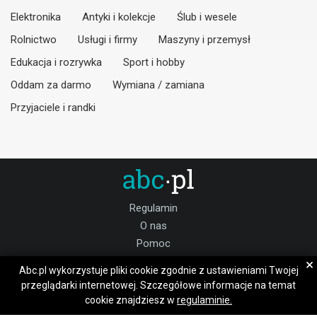
Elektronika
Antyki i kolekcje
Ślub i wesele
Rolnictwo
Usługi i firmy
Maszyny i przemysł
Edukacja i rozrywka
Sport i hobby
Oddam za darmo
Wymiana / zamiana
Przyjaciele i randki
Regulamin
O nas
Pomoc
Kontakt
×
Abc.pl wykorzystuje pliki cookie zgodnie z ustawieniami Twojej
Praca szczycieński
przeglądarki internetowej. Szczegółowe informacje na temat
cookie znajdziesz w
regulaminie.
Dołącz do nas: