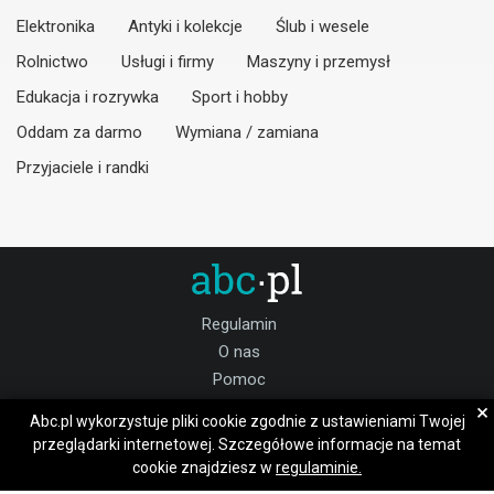
Elektronika
Antyki i kolekcje
Ślub i wesele
Rolnictwo
Usługi i firmy
Maszyny i przemysł
Edukacja i rozrywka
Sport i hobby
Oddam za darmo
Wymiana / zamiana
Przyjaciele i randki
Regulamin
O nas
Pomoc
Kontakt
×
Abc.pl wykorzystuje pliki cookie zgodnie z ustawieniami Twojej
Praca świebodziński
przeglądarki internetowej. Szczegółowe informacje na temat
cookie znajdziesz w
regulaminie.
Dołącz do nas: