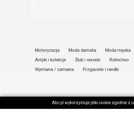
Motoryzacja
Moda damska
Moda męska
Antyki i kolekcje
Ślub i wesele
Rolnictwo
Wymiana / zamiana
Przyjaciele i randki
Abc.pl wykorzystuje pliki cookie zgodnie z