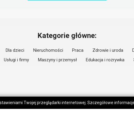
Kategorie główne:
Dla dzieci
Nieruchomości
Praca
Zdrowie i uroda
Usługi i firmy
Maszyny i przemysł
Edukacja i rozrywka
 ustawieniami Twojej przeglądarki internetowej. Szczegółowe informac