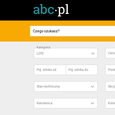
Kategoria
Cen
L200
Poj. silnika
od
Poj. silnika
do
Prze
Stan techniczny
Skrz
Kierownica
Kolo