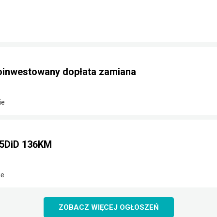
doinwestowany dopłata zamiana
ie
,5DiD 136KM
ie
ZOBACZ WIĘCEJ OGŁOSZEŃ