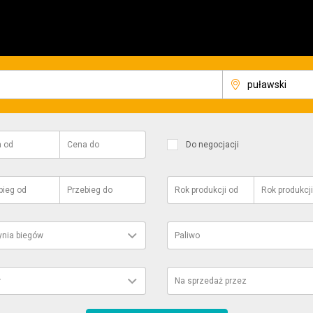
a
od
Cena
do
Do negocjacji
bieg
od
Przebieg
do
Rok produkcji
od
Rok produkcji
ynia biegów
Paliwo
r
Na sprzedaż przez