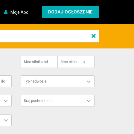
DODAJ OGŁOSZENIE
Moje Abc
×
Moc silnika
od
Moc silnika
do
do
Typ nadwozia
Kraj pochodzenia