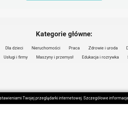
Kategorie główne:
Dla dzieci
Nieruchomości
Praca
Zdrowie i uroda
Usługi i firmy
Maszyny i przemysł
Edukacja i rozrywka
 ustawieniami Twojej przeglądarki internetowej. Szczegółowe informac