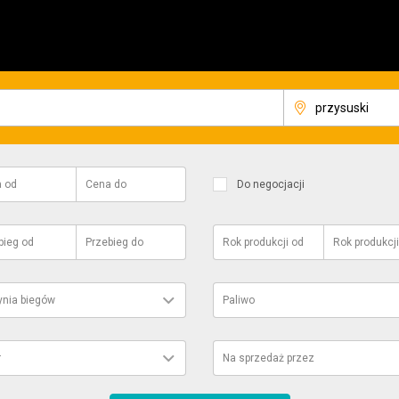
a
od
Cena
do
Do negocjacji
bieg
od
Przebieg
do
Rok produkcji
od
Rok produkcji
ynia biegów
Paliwo
r
Na sprzedaż przez