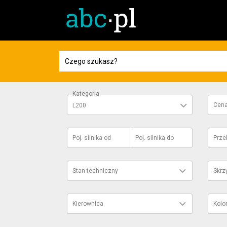
Kategoria
Cen
L200
Poj. silnika
od
Poj. silnika
do
Prze
Stan techniczny
Skrz
Kierownica
Kolo