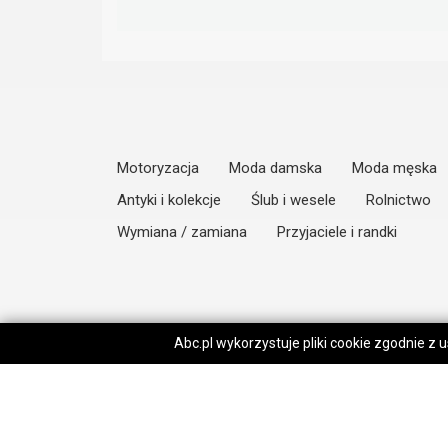
Motoryzacja
Moda damska
Moda męska
Antyki i kolekcje
Ślub i wesele
Rolnictwo
Wymiana / zamiana
Przyjaciele i randki
Abc.pl wykorzystuje pliki cookie zgodnie z