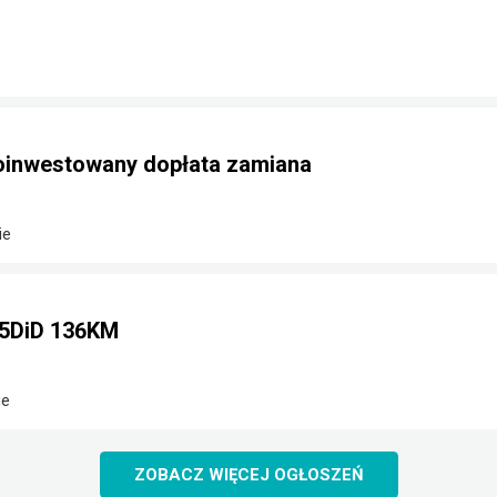
doinwestowany dopłata zamiana
ie
,5DiD 136KM
ie
ZOBACZ WIĘCEJ OGŁOSZEŃ