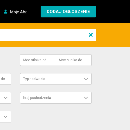
DODAJ OGŁOSZENIE
Moje Abc
×
Moc silnika
od
Moc silnika
do
do
Typ nadwozia
Kraj pochodzenia