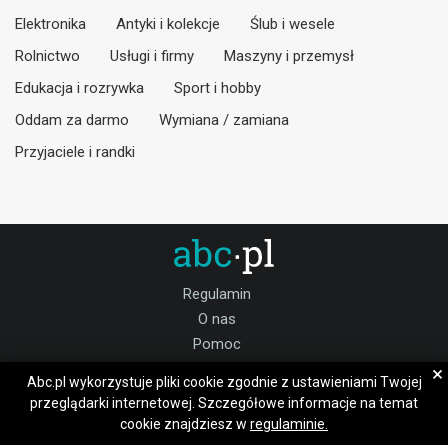
Elektronika
Antyki i kolekcje
Ślub i wesele
Rolnictwo
Usługi i firmy
Maszyny i przemysł
Edukacja i rozrywka
Sport i hobby
Oddam za darmo
Wymiana / zamiana
Przyjaciele i randki
Regulamin
O nas
Pomoc
Kontakt
×
Abc.pl wykorzystuje pliki cookie zgodnie z ustawieniami Twojej
Praca prudnicki
przeglądarki internetowej. Szczegółowe informacje na temat
cookie znajdziesz w
regulaminie.
Dołącz do nas: