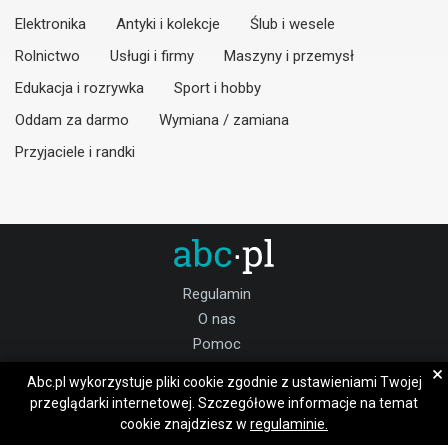
Elektronika
Antyki i kolekcje
Ślub i wesele
Rolnictwo
Usługi i firmy
Maszyny i przemysł
Edukacja i rozrywka
Sport i hobby
Oddam za darmo
Wymiana / zamiana
Przyjaciele i randki
Regulamin
O nas
Pomoc
Kontakt
×
Abc.pl wykorzystuje pliki cookie zgodnie z ustawieniami Twojej
Praca policki
przeglądarki internetowej. Szczegółowe informacje na temat
cookie znajdziesz w
regulaminie.
Dołącz do nas: