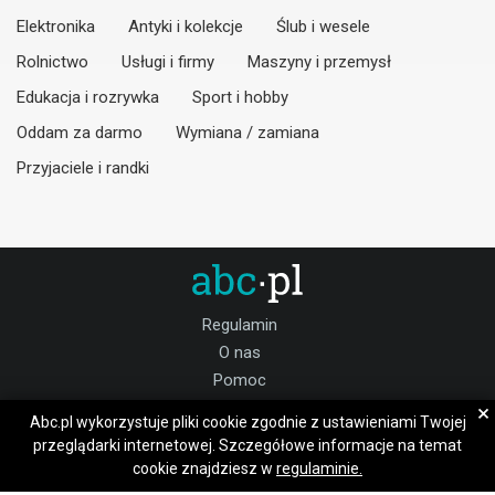
Elektronika
Antyki i kolekcje
Ślub i wesele
Rolnictwo
Usługi i firmy
Maszyny i przemysł
Edukacja i rozrywka
Sport i hobby
Oddam za darmo
Wymiana / zamiana
Przyjaciele i randki
Regulamin
O nas
Pomoc
Kontakt
×
Abc.pl wykorzystuje pliki cookie zgodnie z ustawieniami Twojej
Praca pilski
przeglądarki internetowej. Szczegółowe informacje na temat
cookie znajdziesz w
regulaminie.
Dołącz do nas: