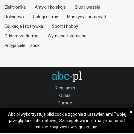
Elektronika
Antyki i kolekcje
Ślub i wesele
Rolnictwo
Usługi i firmy
Maszyny i przemysł
Edukacja i rozrywka
Sport i hobby
Oddam za darmo
Wymiana / zamiana
Przyjaciele i randki
Regulamin
O nas
Pomoc
Kontakt
×
Abc.pl wykorzystuje pliki cookie zgodnie z ustawieniami Twojej
Praca oświęcimski
przeglądarki internetowej. Szczegółowe informacje na temat
cookie znajdziesz w
regulaminie.
Dołącz do nas: