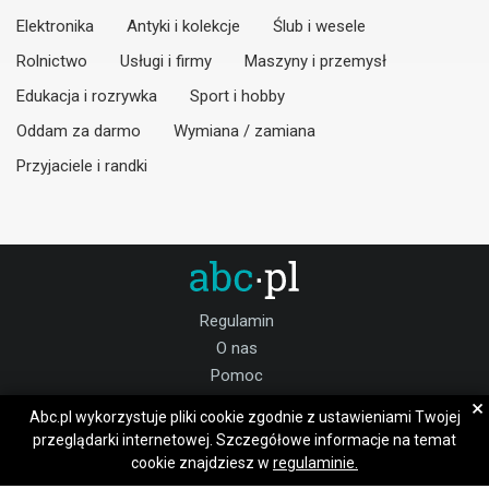
Elektronika
Antyki i kolekcje
Ślub i wesele
Rolnictwo
Usługi i firmy
Maszyny i przemysł
Edukacja i rozrywka
Sport i hobby
Oddam za darmo
Wymiana / zamiana
Przyjaciele i randki
Regulamin
O nas
Pomoc
Kontakt
×
Abc.pl wykorzystuje pliki cookie zgodnie z ustawieniami Twojej
Praca krośnieński
przeglądarki internetowej. Szczegółowe informacje na temat
cookie znajdziesz w
regulaminie.
Dołącz do nas: