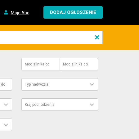
DODAJ OGŁOSZENIE
Moje Abc
×
Moc silnika
od
Moc silnika
do
do
Typ nadwozia
Kraj pochodzenia