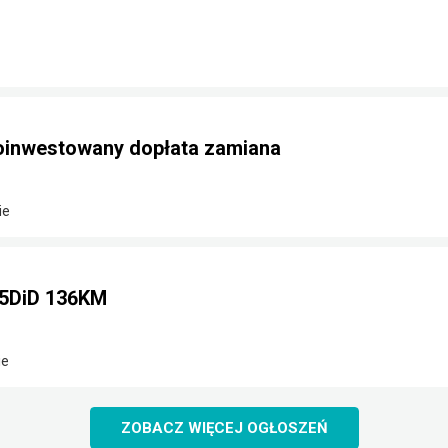
doinwestowany dopłata zamiana
ie
,5DiD 136KM
ie
ZOBACZ WIĘCEJ OGŁOSZEŃ