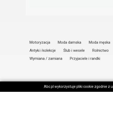
Motoryzacja
Moda damska
Moda męska
Antyki i kolekcje
Ślub i wesele
Rolnictwo
Wymiana / zamiana
Przyjaciele i randki
Abc.pl wykorzystuje pliki cookie zgodnie z