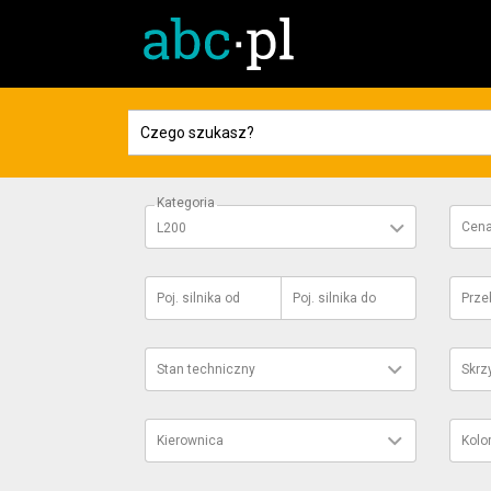
Kategoria
Cen
L200
Poj. silnika
od
Poj. silnika
do
Prze
Stan techniczny
Skrz
Kierownica
Kolo