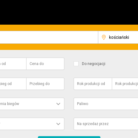
a
od
Cena
do
Do negocjacji
bieg
od
Przebieg
do
Rok produkcji
od
Rok produkcji
ynia biegów
Paliwo
r
Na sprzedaż przez