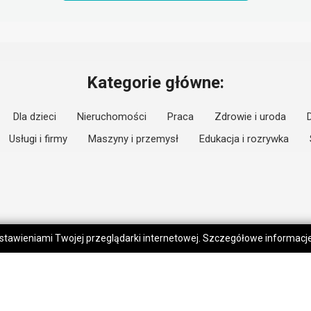
Kategorie główne:
Dla dzieci
Nieruchomości
Praca
Zdrowie i uroda
Usługi i firmy
Maszyny i przemysł
Edukacja i rozrywka
 ustawieniami Twojej przeglądarki internetowej. Szczegółowe informac