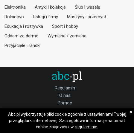
Elektronika
Antyki i kolekcje
Ślub i wesele
Rolnictwo
Usługi i firmy
Maszyny i przemysł
Edukacja i rozrywka
Sport i hobby
Oddam za darmo
Wymiana / zamiana
Przyjaciele i randki
Regulamin
O nas
Pomoc
Kontakt
×
Abc.pl wykorzystuje pliki cookie zgodnie z ustawieniami Twojej
Praca grodziski
przeglądarki internetowej. Szczegółowe informacje na temat
cookie znajdziesz w
regulaminie.
Dołącz do nas: