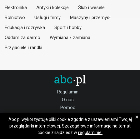
Elektronika
Antyki i kolekcje
Ślub i wesele
Rolnictwo
Usługi i firmy
Maszyny i przemysł
Edukacja i rozrywka
Sport i hobby
Oddam za darmo
Wymiana / zamiana
Przyjaciele i randki
Regulamin
O nas
Pomoc
Kontakt
×
Abc.pl wykorzystuje pliki cookie zgodnie z ustawieniami Twojej
Praca dzierżoniowski
przeglądarki internetowej. Szczegółowe informacje na temat
cookie znajdziesz w
regulaminie.
Dołącz do nas: