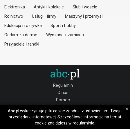
Elektronika
Antyki i kolekcje
Ślub i wesele
Rolnictwo
Usługi i firmy
Maszyny i przemysł
Edukacja i rozrywka
Sport i hobby
Oddam za darmo
Wymiana / zamiana
Przyjaciele i randki
Regulamin
O nas
Pomoc
Kontakt
×
Abc.pl wykorzystuje pliki cookie zgodnie z ustawieniami Twojej
Praca choszczeński
przeglądarki internetowej. Szczegółowe informacje na temat
cookie znajdziesz w
regulaminie.
Dołącz do nas: