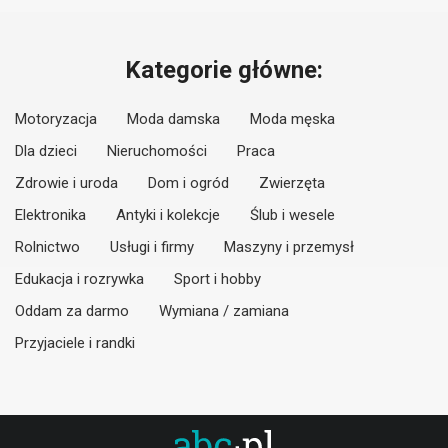
Kategorie główne:
Motoryzacja
Moda damska
Moda męska
Dla dzieci
Nieruchomości
Praca
Zdrowie i uroda
Dom i ogród
Zwierzęta
Elektronika
Antyki i kolekcje
Ślub i wesele
Rolnictwo
Usługi i firmy
Maszyny i przemysł
Edukacja i rozrywka
Sport i hobby
Oddam za darmo
Wymiana / zamiana
Przyjaciele i randki