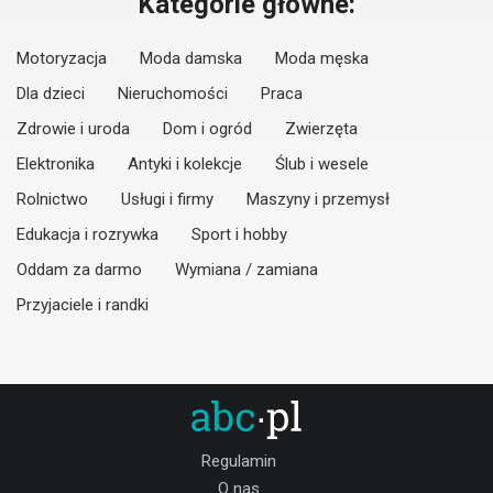
Kategorie główne:
Motoryzacja
Moda damska
Moda męska
Dla dzieci
Nieruchomości
Praca
Zdrowie i uroda
Dom i ogród
Zwierzęta
Elektronika
Antyki i kolekcje
Ślub i wesele
Rolnictwo
Usługi i firmy
Maszyny i przemysł
Edukacja i rozrywka
Sport i hobby
Oddam za darmo
Wymiana / zamiana
Przyjaciele i randki
Regulamin
O nas