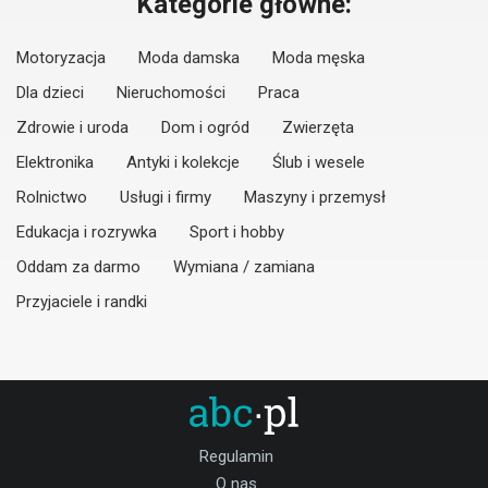
Kategorie główne:
Motoryzacja
Moda damska
Moda męska
Dla dzieci
Nieruchomości
Praca
Zdrowie i uroda
Dom i ogród
Zwierzęta
Elektronika
Antyki i kolekcje
Ślub i wesele
Rolnictwo
Usługi i firmy
Maszyny i przemysł
Edukacja i rozrywka
Sport i hobby
Oddam za darmo
Wymiana / zamiana
Przyjaciele i randki
Regulamin
O nas