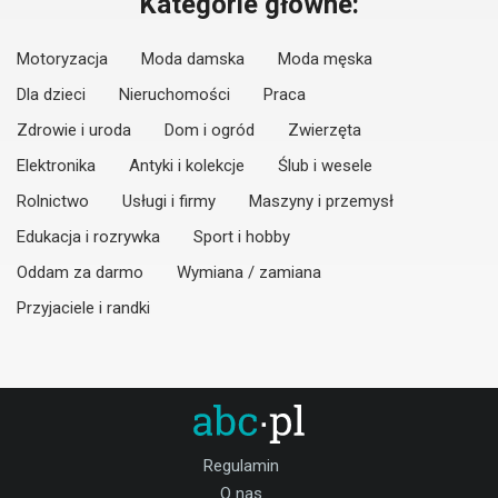
Kategorie główne:
Motoryzacja
Moda damska
Moda męska
Dla dzieci
Nieruchomości
Praca
Zdrowie i uroda
Dom i ogród
Zwierzęta
Elektronika
Antyki i kolekcje
Ślub i wesele
Rolnictwo
Usługi i firmy
Maszyny i przemysł
Edukacja i rozrywka
Sport i hobby
Oddam za darmo
Wymiana / zamiana
Przyjaciele i randki
Regulamin
O nas