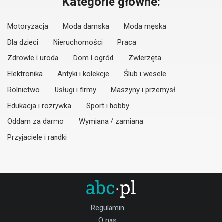
Kategorie główne:
Motoryzacja
Moda damska
Moda męska
Dla dzieci
Nieruchomości
Praca
Zdrowie i uroda
Dom i ogród
Zwierzęta
Elektronika
Antyki i kolekcje
Ślub i wesele
Rolnictwo
Usługi i firmy
Maszyny i przemysł
Edukacja i rozrywka
Sport i hobby
Oddam za darmo
Wymiana / zamiana
Przyjaciele i randki
Regulamin
O nas