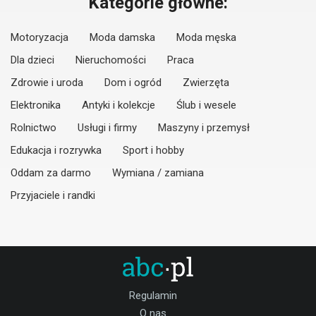
Kategorie główne:
Motoryzacja
Moda damska
Moda męska
Dla dzieci
Nieruchomości
Praca
Zdrowie i uroda
Dom i ogród
Zwierzęta
Elektronika
Antyki i kolekcje
Ślub i wesele
Rolnictwo
Usługi i firmy
Maszyny i przemysł
Edukacja i rozrywka
Sport i hobby
Oddam za darmo
Wymiana / zamiana
Przyjaciele i randki
Regulamin
O nas