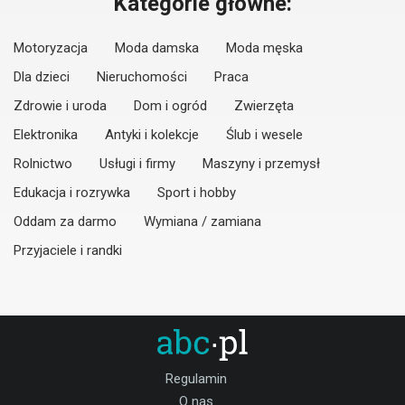
Kategorie główne:
Motoryzacja
Moda damska
Moda męska
Dla dzieci
Nieruchomości
Praca
Zdrowie i uroda
Dom i ogród
Zwierzęta
Elektronika
Antyki i kolekcje
Ślub i wesele
Rolnictwo
Usługi i firmy
Maszyny i przemysł
Edukacja i rozrywka
Sport i hobby
Oddam za darmo
Wymiana / zamiana
Przyjaciele i randki
Regulamin
O nas