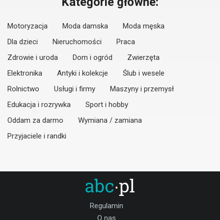
Kategorie główne:
Motoryzacja
Moda damska
Moda męska
Dla dzieci
Nieruchomości
Praca
Zdrowie i uroda
Dom i ogród
Zwierzęta
Elektronika
Antyki i kolekcje
Ślub i wesele
Rolnictwo
Usługi i firmy
Maszyny i przemysł
Edukacja i rozrywka
Sport i hobby
Oddam za darmo
Wymiana / zamiana
Przyjaciele i randki
Regulamin
O nas