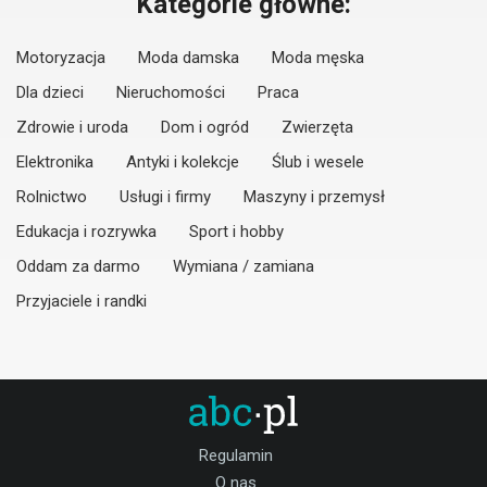
Kategorie główne:
Motoryzacja
Moda damska
Moda męska
Dla dzieci
Nieruchomości
Praca
Zdrowie i uroda
Dom i ogród
Zwierzęta
Elektronika
Antyki i kolekcje
Ślub i wesele
Rolnictwo
Usługi i firmy
Maszyny i przemysł
Edukacja i rozrywka
Sport i hobby
Oddam za darmo
Wymiana / zamiana
Przyjaciele i randki
Regulamin
O nas