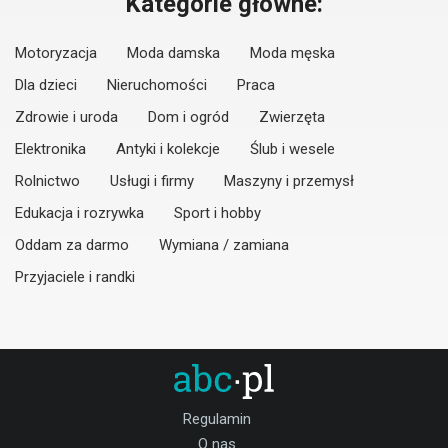
Kategorie główne:
Motoryzacja
Moda damska
Moda męska
Dla dzieci
Nieruchomości
Praca
Zdrowie i uroda
Dom i ogród
Zwierzęta
Elektronika
Antyki i kolekcje
Ślub i wesele
Rolnictwo
Usługi i firmy
Maszyny i przemysł
Edukacja i rozrywka
Sport i hobby
Oddam za darmo
Wymiana / zamiana
Przyjaciele i randki
Regulamin
O nas