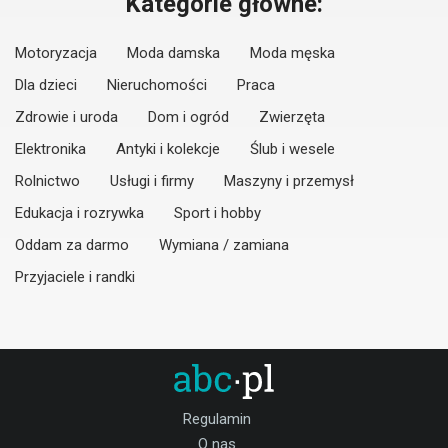
Kategorie główne:
Motoryzacja
Moda damska
Moda męska
Dla dzieci
Nieruchomości
Praca
Zdrowie i uroda
Dom i ogród
Zwierzęta
Elektronika
Antyki i kolekcje
Ślub i wesele
Rolnictwo
Usługi i firmy
Maszyny i przemysł
Edukacja i rozrywka
Sport i hobby
Oddam za darmo
Wymiana / zamiana
Przyjaciele i randki
Regulamin
O nas