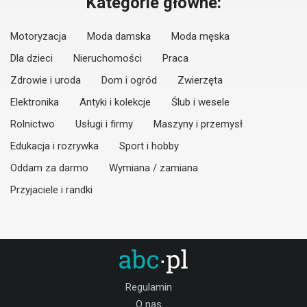
Kategorie główne:
Motoryzacja
Moda damska
Moda męska
Dla dzieci
Nieruchomości
Praca
Zdrowie i uroda
Dom i ogród
Zwierzęta
Elektronika
Antyki i kolekcje
Ślub i wesele
Rolnictwo
Usługi i firmy
Maszyny i przemysł
Edukacja i rozrywka
Sport i hobby
Oddam za darmo
Wymiana / zamiana
Przyjaciele i randki
Regulamin
O nas