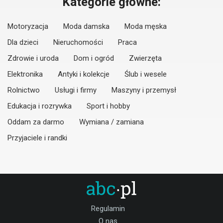
Kategorie główne:
Motoryzacja
Moda damska
Moda męska
Dla dzieci
Nieruchomości
Praca
Zdrowie i uroda
Dom i ogród
Zwierzęta
Elektronika
Antyki i kolekcje
Ślub i wesele
Rolnictwo
Usługi i firmy
Maszyny i przemysł
Edukacja i rozrywka
Sport i hobby
Oddam za darmo
Wymiana / zamiana
Przyjaciele i randki
Regulamin
O nas