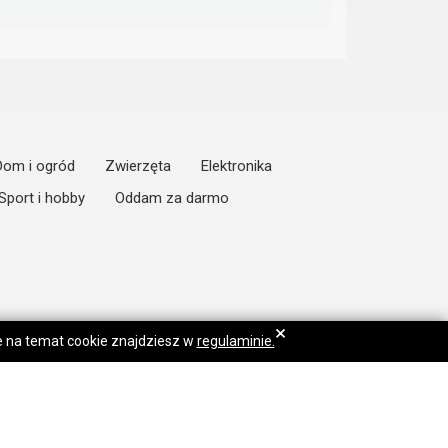
Dom i ogród
Zwierzęta
Elektronika
Sport i hobby
Oddam za darmo
×
je na temat cookie znajdziesz w
regulaminie.