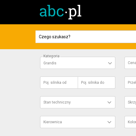
Kategoria
Cen
Grandis
Poj. silnika
od
Poj. silnika
do
Prze
Stan techniczny
Skrz
Kierownica
Kolo