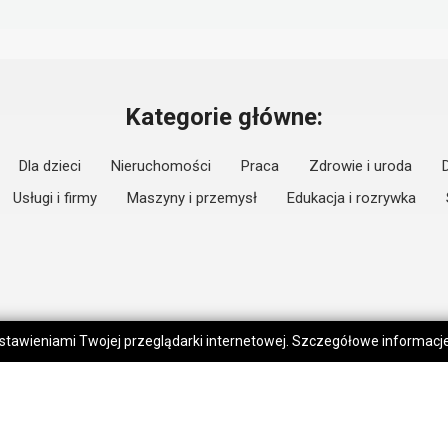
Kategorie główne:
Dla dzieci
Nieruchomości
Praca
Zdrowie i uroda
Usługi i firmy
Maszyny i przemysł
Edukacja i rozrywka
 ustawieniami Twojej przeglądarki internetowej. Szczegółowe informac