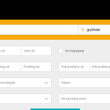
a
od
Cena
do
Do negocjacji
bieg
od
Przebieg
do
Rok produkcji
od
Rok produkcji
ynia biegów
Paliwo
r
Na sprzedaż przez