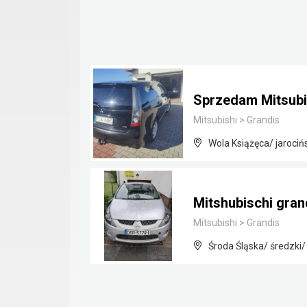
Sprzedam Mitsubi
Mitsubishi
>
Grandis
Wola Książęca/ jarocińs
Mitshubischi gran
Mitsubishi
>
Grandis
Środa Śląska/ średzki/