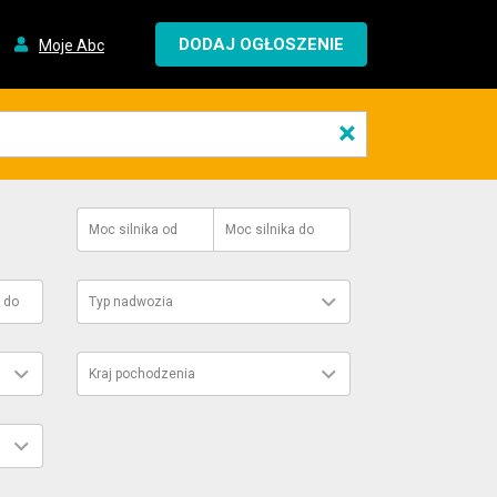
DODAJ OGŁOSZENIE
Moje Abc
×
Moc silnika
od
Moc silnika
do
do
Typ nadwozia
Kraj pochodzenia