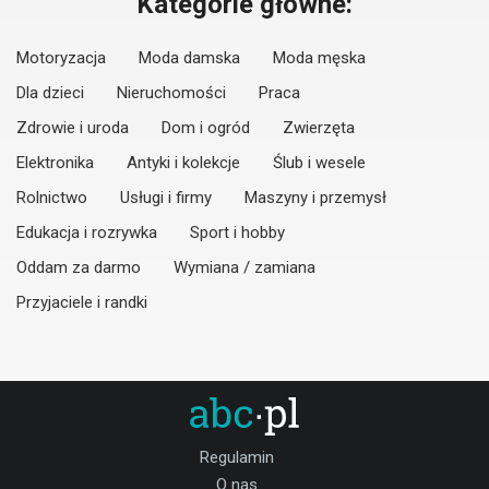
Kategorie główne:
Motoryzacja
Moda damska
Moda męska
Dla dzieci
Nieruchomości
Praca
Zdrowie i uroda
Dom i ogród
Zwierzęta
Elektronika
Antyki i kolekcje
Ślub i wesele
Rolnictwo
Usługi i firmy
Maszyny i przemysł
Edukacja i rozrywka
Sport i hobby
Oddam za darmo
Wymiana / zamiana
Przyjaciele i randki
Regulamin
O nas