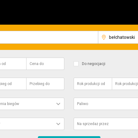
a
od
Cena
do
Do negocjacji
bieg
od
Przebieg
do
Rok produkcji
od
Rok produkcji
ynia biegów
Paliwo
r
Na sprzedaż przez