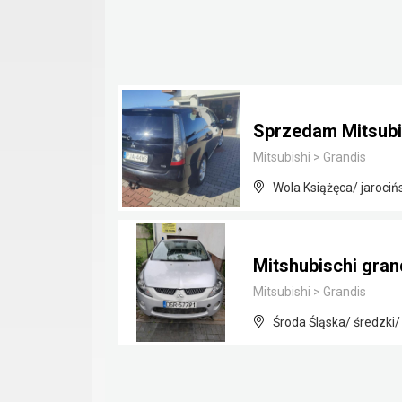
Sprzedam Mitsubi
Mitsubishi
>
Grandis
Wola Książęca/ jarocińs
Mitshubischi gran
Mitsubishi
>
Grandis
Środa Śląska/ średzki/