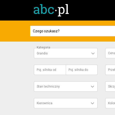
Kategoria
Cen
Grandis
Poj. silnika
od
Poj. silnika
do
Prze
Stan techniczny
Skrz
Kierownica
Kolo