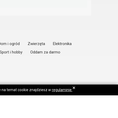
Dom i ogród
Zwierzęta
Elektronika
Sport i hobby
Oddam za darmo
×
je na temat cookie znajdziesz w
regulaminie.