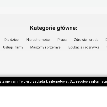
Kategorie główne:
Dla dzieci
Nieruchomości
Praca
Zdrowie i uroda
Usługi i firmy
Maszyny i przemysł
Edukacja i rozrywka
 ustawieniami Twojej przeglądarki internetowej. Szczegółowe informac