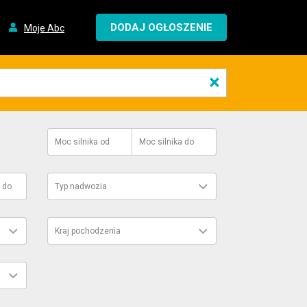
DODAJ OGŁOSZENIE
Moje Abc
×
Moc silnika
od
Moc silnika
do
do
Typ nadwozia
Kraj pochodzenia