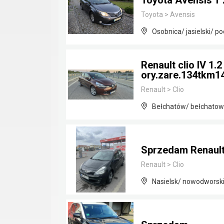
Toyota Avensis T 
Toyota
>
Avensis
Osobnica/ jasielski/ p
Renault clio IV 1.
ory.zare.134tkm14
Renault
>
Clio
Bełchatów/ bełchatows
Sprzedam Renault C
Renault
>
Clio
Nasielsk/ nowodworsk