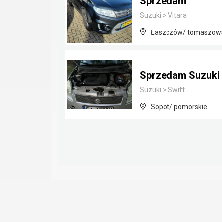
Sprzedam
Suzuki
>
Vitara
Łaszczów/ tomaszowsk
Sprzedam Suzuki 
Suzuki
>
Swift
Sopot/ pomorskie