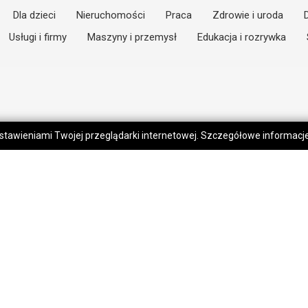
Dla dzieci
Nieruchomości
Praca
Zdrowie i uroda
Usługi i firmy
Maszyny i przemysł
Edukacja i rozrywka
 ustawieniami Twojej przeglądarki internetowej. Szczegółowe informac