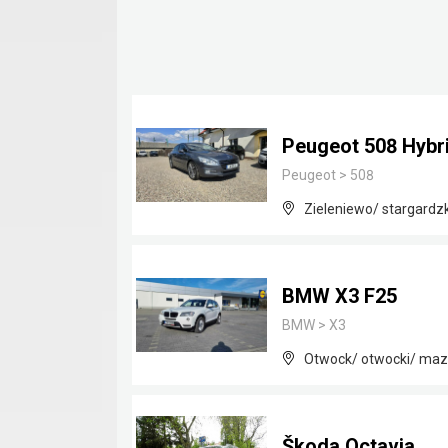
Peugeot 508 Hybr
Peugeot
>
508
Zieleniewo/ stargardz
BMW X3 F25
BMW
>
X3
Otwock/ otwocki/ maz
Škoda Octavia