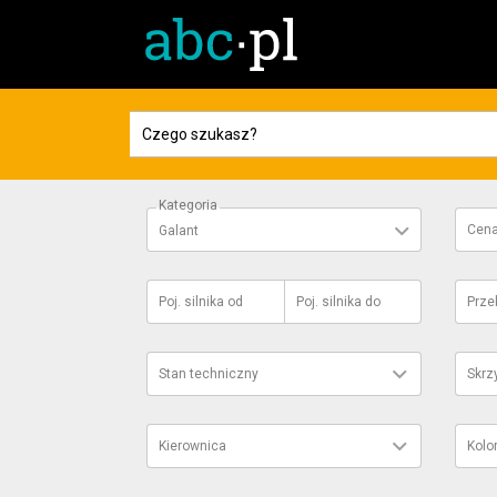
Kategoria
Cen
Galant
Poj. silnika
od
Poj. silnika
do
Prze
Stan techniczny
Skrz
Kierownica
Kolo