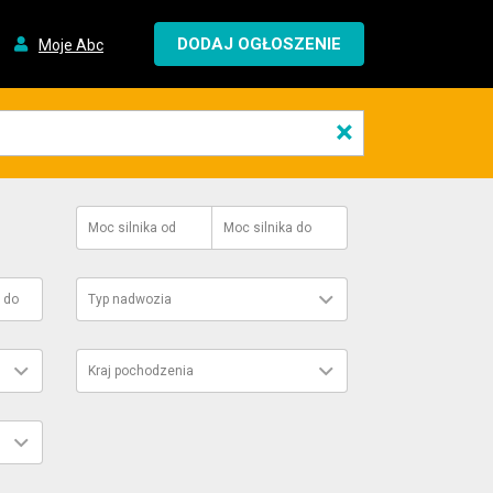
DODAJ OGŁOSZENIE
Moje Abc
×
Moc silnika
od
Moc silnika
do
do
Typ nadwozia
Kraj pochodzenia