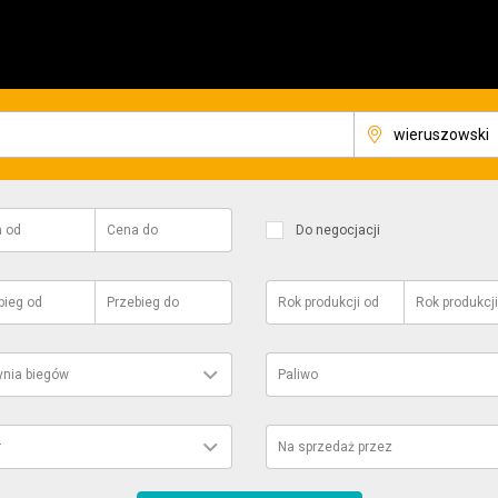
a
od
Cena
do
Do negocjacji
bieg
od
Przebieg
do
Rok produkcji
od
Rok produkcji
ynia biegów
Paliwo
r
Na sprzedaż przez