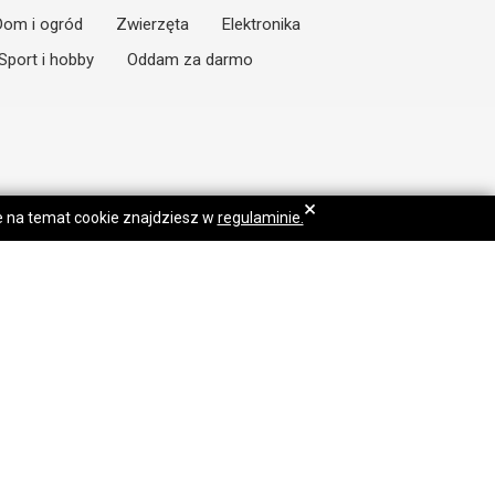
Dom i ogród
Zwierzęta
Elektronika
Sport i hobby
Oddam za darmo
×
je na temat cookie znajdziesz w
regulaminie.