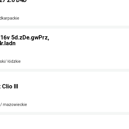
27 2.0 D4D
odkarpackie
2 16v 5d.zDe.gwPrz,
r.ladn
ki/ łódzkie
lio III
i/ mazowieckie